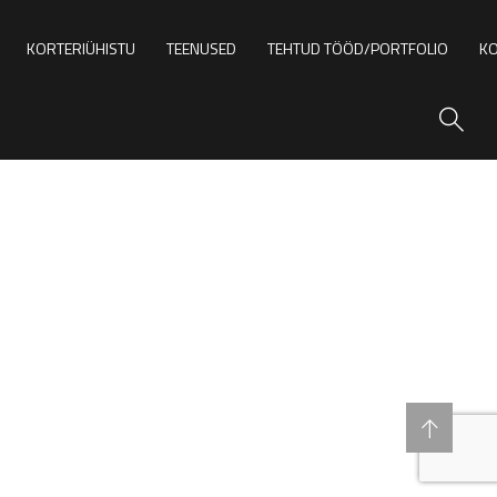
KORTERIÜHISTU
TEENUSED
TEHTUD TÖÖD/PORTFOLIO
KO